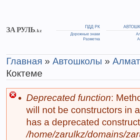
Skip to main content
ЗА РУЛЬ
ПДД РК
АВТОШ
.kz
Дорожные знаки
А
Разметка
А
Главная
»
Автошколы
»
Алма
You are here
Коктеме
Deprecated function
: Meth
Error message
will not be constructors in
has a deprecated construct
/home/zarulkz/domains/zaru