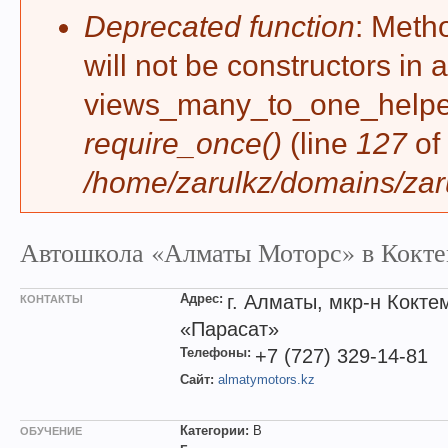
Deprecated function
: Meth
will not be constructors in 
views_many_to_one_helper 
require_once()
(line
127
of
/home/zarulkz/domains/zaru
Автошкола «Алматы Моторс» в Кокт
Адрес:
г. Алматы, мкр-н Коктем
КОНТАКТЫ
«Парасат»
Телефоны:
+7 (727) 329-14-81
Сайт:
almatymotors.kz
Категории:
B
ОБУЧЕНИЕ