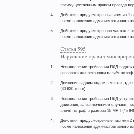
преимущественным правом проезда пере
4.
Действия, предусмотренные частью 1 н
после наложения административного взы
5.
Действие, предусмотренное частью 2 н
после наложения административного взы
Статья 595
Нарушение правил маневриров
1.
Невыполнение требования ПДД подать с
разворота или остановки влечёт штраф 
2.
Движение задним ходом в местах, где 
(30 630 тенге).
3.
Невыполнение требования ПДД уступи
движения, за исключением случаев, пр
влечёт штраф в размере 15 МРП (45 945
4.
Действия, предусмотренные частями 2 и
после наложения административного взы