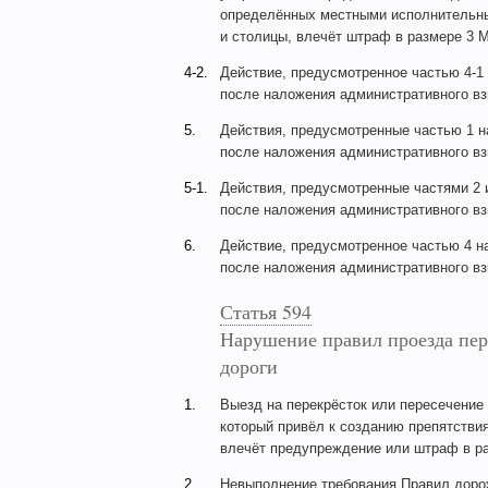
определённых местными исполнительным
и столицы, влечёт штраф в размере 3 М
4-2.
Действие, предусмотренное частью 4-1 
после наложения административного взы
5.
Действия, предусмотренные частью 1 н
после наложения административного взы
5-1.
Действия, предусмотренные частями 2 и
после наложения административного взы
6.
Действие, предусмотренное частью 4 н
после наложения административного взы
Статья 594
Нарушение правил проезда пер
дороги
1.
Выезд на перекрёсток или пересечение 
который привёл к созданию препятствия
влечёт предупреждение или штраф в раз
2.
Невыполнение требования Правил доро