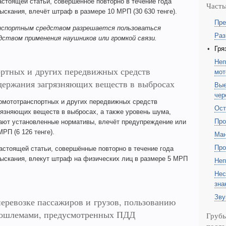
астоящей статьи, совершённое повторно в течение года
Част
скания, влечёт штраф в размере 10 МРП (30 630 тенге).
Пре
анспортным средством разрешается пользоваться
Раз
ством применения наушников или громкой связи.
Гря
Неп
ртных и других передвижных средств
мо
держания загрязняющих веществ в выбросах
Вые
чер
омототранспортных и других передвижных средств
Ост
рязняющих веществ в выбросах, а также уровень шума,
Про
ают установленные нормативы, влечёт предупреждение или
РП (6 126 тенге).
Ман
Про
астоящей статьи, совершённые повторно в течение года
ыскания, влекут штраф на физических лиц в размере 5 МРП
Неп
Нес
зна
Зву
еревозке пассажиров и грузов, пользованию
тошлемами, предусмотренных ПДД
Груб