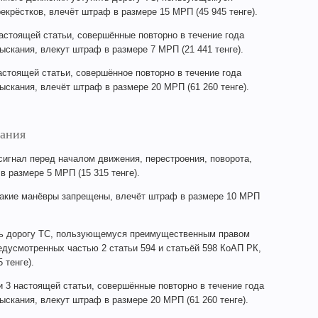
крёстков, влечёт штраф в размере 15 МРП (45 945 тенге).
астоящей статьи, совершённые повторно в течение года
скания, влекут штраф в размере 7 МРП (21 441 тенге).
астоящей статьи, совершённое повторно в течение года
скания, влечёт штраф в размере 20 МРП (61 260 тенге).
ания
игнал перед началом движения, перестроения, поворота,
в размере 5 МРП (15 315 тенге).
такие манёвры запрещены, влечёт штраф в размере 10 МРП
ть дорогу ТС, пользующемуся преимущественным правом
едусмотренных частью 2 статьи 594 и статьёй 598 КоАП РК,
 тенге).
 3 настоящей статьи, совершённые повторно в течение года
скания, влекут штраф в размере 20 МРП (61 260 тенге).