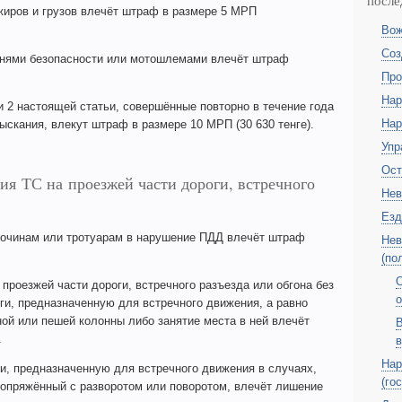
после
иров и грузов влечёт штраф в размере 5 МРП
Вож
Соз
нями безопасности или мотошлемами влечёт штраф
Про
Нар
 2 настоящей статьи, совершённые повторно в течение года
Нар
скания, влекут штраф в размере 10 МРП (30 630 тенге).
Упр
Ост
я ТС на проезжей части дороги, встречного
Нев
Езд
очинам или тротуарам в нарушение ПДД влечёт штраф
Нев
(по
О
роезжей части дороги, встречного разъезда или обгона без
о
ги, предназначенную для встречного движения, а равно
ой или пешей колонны либо занятие места в ней влечёт
В
.
в
Нар
ги, предназначенную для встречного движения в случаях,
(го
сопряжённый с разворотом или поворотом, влечёт лишение