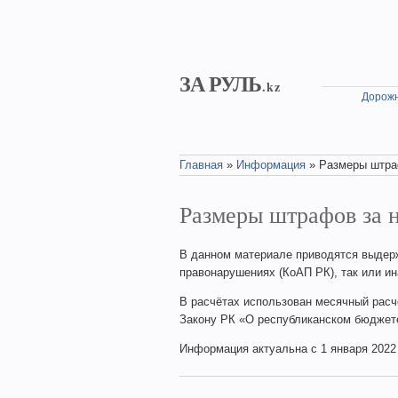
Skip to main content
ЗА РУЛЬ
.kz
Дорожн
Главная
»
Информация
» Размеры штра
You are here
Размеры штрафов за 
В данном материале приводятся выдерж
правонарушениях (КоАП РК), так или и
В расчётах использован месячный расчё
Закону РК «О республиканском бюджете
Информация актуальна с 1 января 2022 