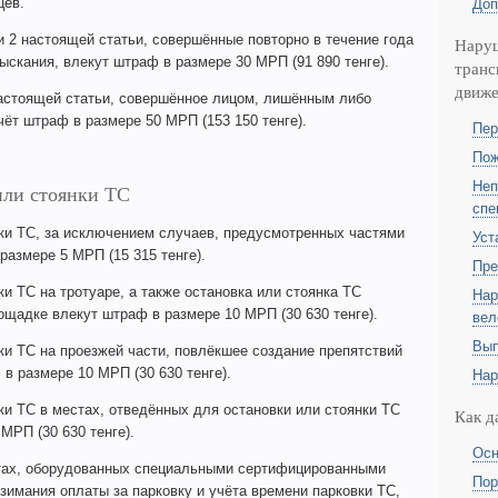
цев.
Доп
 2 настоящей статьи, совершённые повторно в течение года
Нару
скания, влекут штраф в размере 30 МРП (91 890 тенге).
транс
движ
астоящей статьи, совершённое лицом, лишённым либо
ёт штраф в размере 50 МРП (153 150 тенге).
Пер
Пож
Неп
или стоянки ТС
спе
ки ТС, за исключением случаев, предусмотренных частями
Уст
размере 5 МРП (15 315 тенге).
Пре
и ТС на тротуаре, а также остановка или стоянка ТС
Нар
ощадке влекут штраф в размере 10 МРП (30 630 тенге).
вел
Вып
ки ТС на проезжей части, повлёкшее создание препятствий
в размере 10 МРП (30 630 тенге).
Нар
ки ТС в местах, отведённых для остановки или стоянки ТС
Как д
МРП (30 630 тенге).
Осн
стах, оборудованных специальными сертифицированными
Пор
зимания оплаты за парковку и учёта времени парковки ТС,