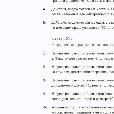
права на управление ТС на срок 6 меся
4.
Действия, предусмотренные частями 1 и
после наложения административного взы
5.
Действие, предусмотренное частью 3 н
не имеющим права управления ТС, влеч
Статья 597
Нарушение правил остановки 
1.
Нарушение правил остановки или стоян
2, 3 настоящей статьи, влечёт штраф в 
2.
Нарушение правил остановки или стоянк
на клумбах, детской или спортивной пл
3.
Нарушение правил остановки или стоян
для движения других ТС, влечёт штраф 
4.
Нарушение правил остановки или стоян
инвалидов, влечёт штраф в размере 10 
4-1.
Уклонение от уплаты за парковку в ме
устройствами, предназначенными для в