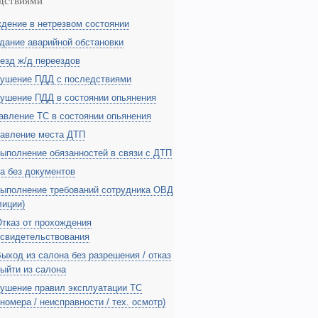
дствиями
дение в нетрезвом состоянии
дание аварийной обстановки
езд ж/д переездов
ушение ПДД с последствиями
ушение ПДД в состоянии опьянения
авление ТС в состоянии опьянения
авление места ДТП
ыполнение обязанностей в связи с ДТП
а без документов
ыполнение требований сотрудника ОВД
лиции)
тказ от прохождения
свидетельствования
ыход из салона без разрешения / отказ
ыйти из салона
ушение правил эксплуатации ТС
сномера / неисправности / тех. осмотр)