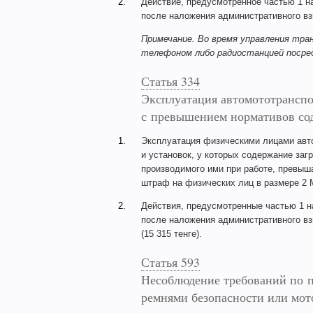
2.
Действие, предусмотренное частью 1 н
после наложения административного взы
Примечание. Во время управления тр
телефоном либо радиостанцией посред
Статья 334
Эксплуатация автомототранспо
с превышением нормативов со
1.
Эксплуатация физическими лицами авт
и установок, у которых содержание заг
производимого ими при работе, превыш
штраф на физических лиц в размере 2 М
2.
Действия, предусмотренные частью 1 н
после наложения административного вз
(15 315 тенге).
Статья 593
Несоблюдение требований по п
ремнями безопасности или мо