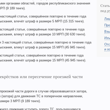
и органами областей, городов республиканского значения
Стать
РП (9 189 тенге).
под р
настоящей статьи, совершённое повторно в течение года
Лиш
скания, влечёт штраф в размере 5 МРП (15 315 тенге).
Про
астоящей статьи, совершённые повторно в течение года
Взы
скания, влекут штраф в размере 10 МРП (30 630 тенге).
Изъ
 3 настоящей статьи, совершённые повторно в течение года
Отс
скания, влекут штраф в размере 15 МРП (45 945 тенге).
и о
астоящей статьи, совершённое повторно в течение года
скания, влечёт штраф в размере 15 МРП (45 945 тенге).
екрёстков или пересечение проезжей части
проезжей части дороги в случае образовавшегося затора,
 (затора) для движения ТС в поперечном направлении,
мере 3 МРП (9 189 тенге).
жного движения уступить дорогу ТС, пользующемуся