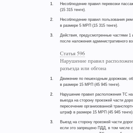
1.
Несоблюдение правил перевозки пассаж
(15 315 тенге).
2.
Несоблюдение правил пользования рем
в размере 5 МРП (15 315 тенге).
3.
Действия, предусмотренные частями 1 и
после наложения административного взы
Статья 596
Нарушение правил расположени
разъезда или обгона
1.
Движение по пешеходным дорожкам, об
в размере 15 МРП (45 945 тенге).
2.
Нарушение правил расположения ТС на п
выезда на сторону проезжей части доро
пересечение организованной транспортн
штраф в размере 15 МРП (45 945 тенге)
3.
Выезд на сторону проезжей части доро
если это запрещено ПДД, в том числе 