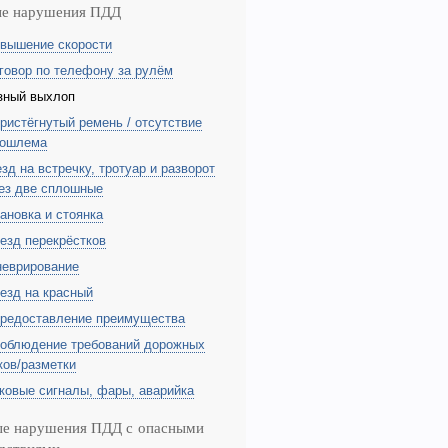
ые нарушения ПДД
вышение скорости
говор по телефону за рулём
зный выхлоп
ристёгнутый ремень / отсутствие
тошлема
зд на встречку, тротуар и разворот
ез две сплошные
ановка и стоянка
езд перекрёстков
еврирование
езд на красный
редоставление преимущества
облюдение требований дорожных
ков/разметки
ковые сигналы, фары, аварийка
ые нарушения ПДД с опасными