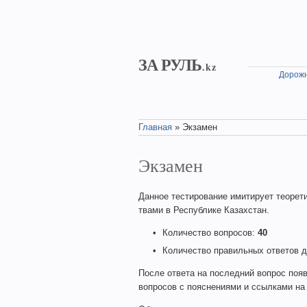
Skip to main content
ЗА РУЛЬ
.kz
Дорожн
Главная
» Экзамен
You are here
Экзамен
Данное тестирование имитирует теоретиче
тва­ми в Республике Казахстан.
Количество вопросов:
40
Количество правильных ответов 
После ответа на последний вопрос появ
вопросов с пояснениями и ссылками н