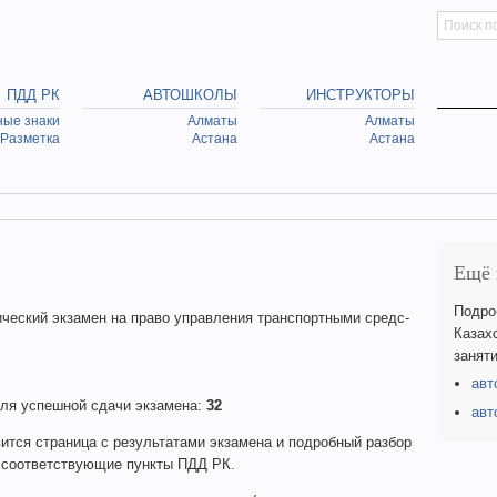
Искать
Searc
ПДД РК
АВТОШКОЛЫ
ИНСТРУКТОРЫ
ые знаки
Алматы
Алматы
Разметка
Астана
Астана
Ещё 
Подро
ский экзамен на пра­во уп­равле­ния транс­пор­тны­ми средс­
Казах
заняти
авт
для успешной сдачи экзамена:
32
авт
ится страница с результатами экзамена и подробный разбор
а соответствующие пункты ПДД РК.