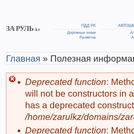
Skip to main content
ЗА РУЛЬ
ПДД РК
АВТОШ
.kz
Дорожные знаки
А
Разметка
А
Главная
» Полезная информа
You are here
Deprecated function
: Meth
Error message
will not be constructors in
has a deprecated construct
/home/zarulkz/domains/zaru
Deprecated function
: Meth