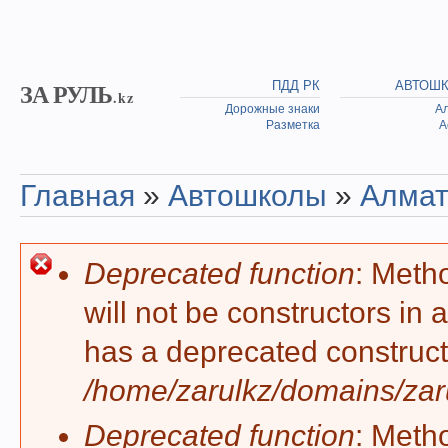
Skip to main content
ЗА РУЛЬ
ПДД РК
АВТОШ
.kz
Дорожные знаки
А
Разметка
А
Главная
»
Автошколы
»
Алма
You are here
Deprecated function
: Meth
Error message
will not be constructors in
has a deprecated construct
/home/zarulkz/domains/zaru
Deprecated function
: Meth