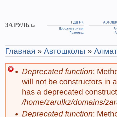
Skip to main content
ЗА РУЛЬ
ПДД РК
АВТОШ
.kz
Дорожные знаки
А
Разметка
А
Главная
»
Автошколы
»
Алма
You are here
Deprecated function
: Meth
Error message
will not be constructors in
has a deprecated construct
/home/zarulkz/domains/zaru
Deprecated function
: Meth