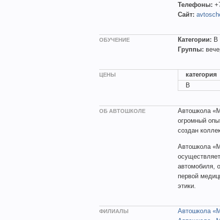
Телефоны:
+
Сайт:
avtosch
Категории:
B
ОБУЧЕНИЕ
Группы:
вече
категория
ЦЕНЫ
B
Автошкола «М
ОБ АВТОШКОЛЕ
огромный опыт
создан колле
Автошкола «М
осуществляет
автомобиля, 
первой медиц
этики.
Автошкола «М
ФИЛИАЛЫ