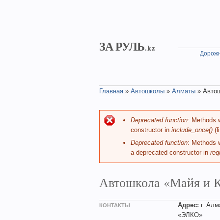
Skip to main content
ЗА РУЛЬ
.kz
Дорожн
Главная
»
Автошколы
»
Алматы
» Автош
You are here
Deprecated function
: Methods w
Error message
constructor in
include_once()
(l
Deprecated function
: Methods w
a deprecated constructor in
req
Автошкола «Майя и К
Адрес:
г. Алм
КОНТАКТЫ
«ЭЛКО»