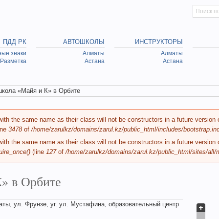
Искать
Searc
ПДД РК
АВТОШКОЛЫ
ИНСТРУКТОРЫ
ые знаки
Алматы
Алматы
Разметка
Астана
Астана
кола «Майя и К» в Орбите
ith the same name as their class will not be constructors in a future versio
ine
3478
of
/home/zarulkz/domains/zarul.kz/public_html/includes/bootstrap.in
ith the same name as their class will not be constructors in a future versi
uire_once()
(line
127
of
/home/zarulkz/domains/zarul.kz/public_html/sites/all
» в Орбите
аты, ул. Фрунзе, уг. ул. Мустафина, образовательный центр