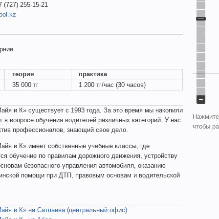
7 (727) 255-15-21
ool.kz
рние
теория
практика
35 000 тг
1 200 тг/час (30 часов)
айя и К» существует с 1993 года. За это время мы накопили
Нажмите
 в вопросе обучения водителей различных категорий. У нас
чтобы ра
ктив профессионалов, знающий свое дело.
айя и К» имеет собственные учебные классы, где
ся обучение по правилам дорожного движения, устройству
основам безопасного управления автомобиля, оказанию
инской помощи при ДТП, правовым основам и водительской
айя и К» на Сатпаева (центральный офис)