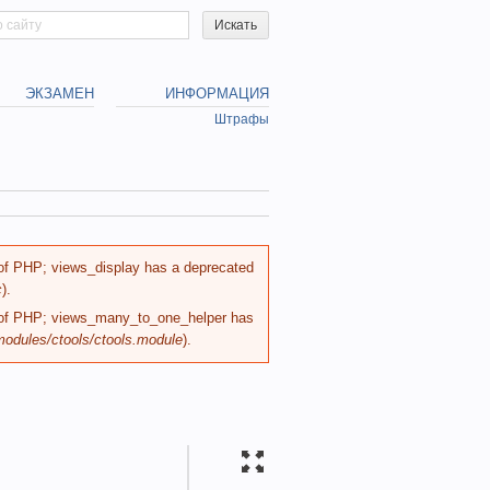
h form
ЭКЗАМЕН
ИНФОРМАЦИЯ
Штрафы
n of PHP; views_display has a deprecated
c
).
on of PHP; views_many_to_one_helper has
/modules/ctools/ctools.module
).