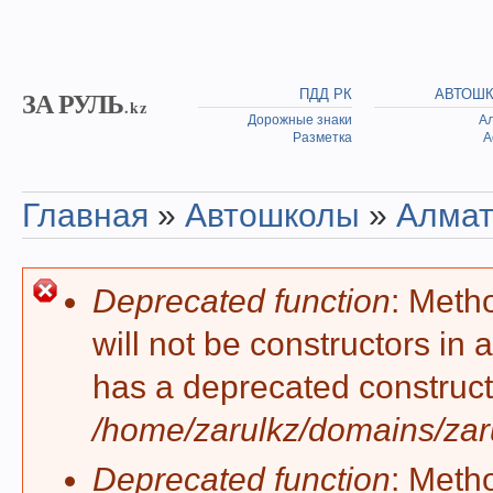
Skip to main content
ЗА РУЛЬ
ПДД РК
АВТОШ
.kz
Дорожные знаки
А
Разметка
А
Главная
»
Автошколы
»
Алма
You are here
Deprecated function
: Meth
Error message
will not be constructors in
has a deprecated construct
/home/zarulkz/domains/zaru
Deprecated function
: Meth