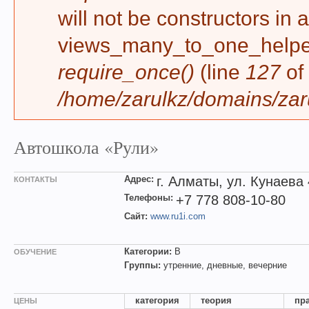
will not be constructors in 
views_many_to_one_helper 
require_once()
(line
127
of
/home/zarulkz/domains/zaru
Автошкола «Рули»
Адрес:
г. Алматы, ул. Кунаева
КОНТАКТЫ
Телефоны:
+7 778 808-10-80
Сайт:
www.ru1i.com
Категории:
B
ОБУЧЕНИЕ
Группы:
утренние, дневные, вечерние
категория
теория
пр
ЦЕНЫ