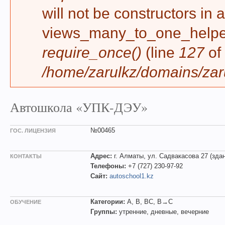
will not be constructors in 
views_many_to_one_helper 
require_once()
(line
127
of
/home/zarulkz/domains/zaru
Автошкола «УПК-ДЭУ»
№00465
ГОС. ЛИЦЕНЗИЯ
Адрес:
г. Алматы, ул. Садвакасова 27 (зд
КОНТАКТЫ
Телефоны:
+7 (727) 230-97-92
Сайт:
autoschool1.kz
Категории:
A, B, BC, B→C
ОБУЧЕНИЕ
Группы:
утренние, дневные, вечерние