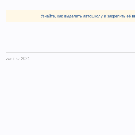
Узнайте, как выделить автошколу и закрепить её в
zarul.kz 2024