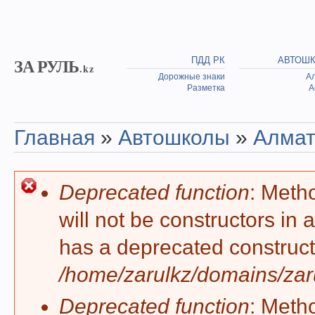
Skip to main content
ЗА РУЛЬ
ПДД РК
АВТОШ
.kz
Дорожные знаки
А
Разметка
А
Главная
»
Автошколы
»
Алма
You are here
Deprecated function
: Meth
Error message
will not be constructors in
has a deprecated construct
/home/zarulkz/domains/zaru
Deprecated function
: Meth