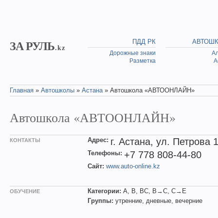
Skip to main content
ЗА РУЛЬ
ПДД РК
АВТОШ
.kz
Дорожные знаки
А
Разметка
А
Главная
»
Автошколы
»
Астана
» Автошкола «АВТООНЛАЙН»
You are here
Автошкола «АВТООНЛАЙН»
Адрес:
г. Астана, ул. Петрова 
КОНТАКТЫ
Телефоны:
+7 778 808-44-80
Сайт:
www.auto-online.kz
Категории:
A, B, BC, B→C, C→E
ОБУЧЕНИЕ
Группы:
утренние, дневные, вечерние