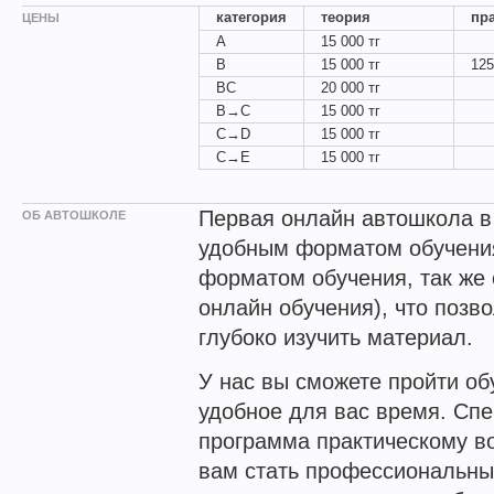
категория
теория
пр
ЦЕНЫ
A
15 000 тг
B
15 000 тг
125
BC
20 000 тг
B→C
15 000 тг
C→D
15 000 тг
C→E
15 000 тг
Первая онлайн автошкола в 
ОБ АВТОШКОЛЕ
удобным форматом обучени
форматом обучения, так же
онлайн обучения), что позв
глубоко изучить материал.
У нас вы сможете пройти об
удобное для вас время. Сп
программа практическому в
вам стать профессиональны