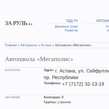
Skip to main content
ЗА РУЛЬ
ПДД РК
АВТОШ
.kz
Дорожные знаки
А
Разметка
А
Главная
»
Автошколы
»
Астана
» Автошкола «Мегаполис»
You are here
Автошкола «Мегаполис»
Адрес:
г. Астана, ул. Сейфулли
КОНТАКТЫ
пр. Республики
Телефоны:
+7 (7172) 32-13-19
Категории:
B
ОБУЧЕНИЕ
Группы:
утренние