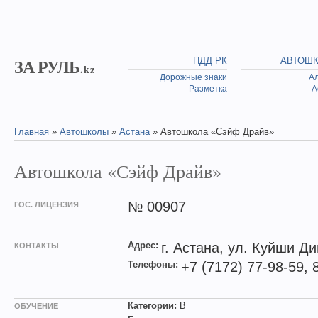
Skip to main content
ЗА РУЛЬ
ПДД РК
АВТОШ
.kz
Дорожные знаки
А
Разметка
А
Главная
»
Автошколы
»
Астана
» Автошкола «Сэйф Драйв»
You are here
Автошкола «Сэйф Драйв»
№ 00907
ГОС. ЛИЦЕНЗИЯ
Адрес:
г. Астана, ул. Куйши Ди
КОНТАКТЫ
Телефоны:
+7 (7172) 77-98-59, 
Категории:
B
ОБУЧЕНИЕ