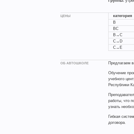
Группы:
утре
категория
ЦЕНЫ
B
BC
B→C
C→D
C→E
Предлагаем в
ОБ АВТОШКОЛЕ
Обучение про
учебного цен
Республики К
Преподавател
работы, что 
узнать необхо
Гибкая систе
договора.