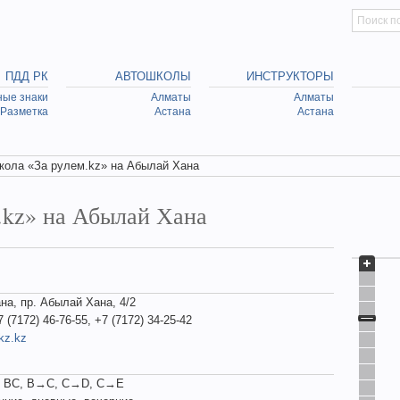
Искать
Searc
ПДД РК
АВТОШКОЛЫ
ИНСТРУКТОРЫ
ые знаки
Алматы
Алматы
Разметка
Астана
Астана
кола «За рулем.kz» на Абылай Хана
.kz» на Абылай Хана
ана, пр. Абылай Хана, 4/2
7 (7172) 46-76-55, +7 (7172) 34-25-42
kz.kz
, BC, B→C, C→D, C→E