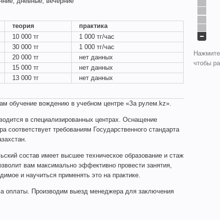
нние, дневные, вечерние
теория
практика
10 000 тг
1 000 тг/час
30 000 тг
1 000 тг/час
Нажмите
20 000 тг
нет данных
чтобы ра
15 000 тг
нет данных
13 000 тг
нет данных
ам обучение вождению в учебном центре «За рулем.kz».
водится в специализированных центрах. Оснащение
тра соответствует требованиям Государственного стандарта
азахстан.
ьский состав имеет высшее техническое образование и стаж
позволит вам максимально эффективно провести занятия,
димое и научиться применять это на практике.
ма оплаты. Производим выезд менеджера для заключения