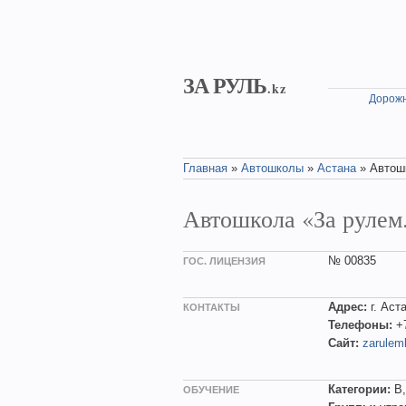
Skip to main content
ЗА РУЛЬ
.kz
Дорожн
Главная
»
Автошколы
»
Астана
» Автош
You are here
Автошкола «За рулем
№ 00835
ГОС. ЛИЦЕНЗИЯ
Адрес:
г. Аст
КОНТАКТЫ
Телефоны:
+
Сайт:
zarulem
Категории:
B
ОБУЧЕНИЕ