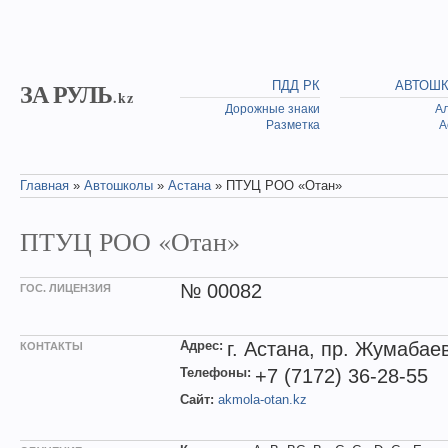
Skip to main content
ЗА РУЛЬ
ПДД РК
АВТОШ
.kz
Дорожные знаки
А
Разметка
А
Главная
»
Автошколы
»
Астана
» ПТУЦ РОО «Отан»
You are here
ПТУЦ РОО «Отан»
№ 00082
ГОС. ЛИЦЕНЗИЯ
Адрес:
г. Астана, пр. Жумабае
КОНТАКТЫ
Телефоны:
+7 (7172) 36-28-55
Сайт:
akmola-otan.kz