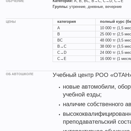
Категории:
A, B, BC, B→C, C→D, C→E
ОБУЧЕНИЕ
Группы:
утренние, дневные, вечерние
категория
полный курс (бе
ЦЕНЫ
A
10 000 тг (1,5 ме
B
25 000 тг (2,5 ме
BC
48 000 тг (3,5 ме
B→C
38 000 тг (3,5 ме
C→D
24 000 тг (1,5 ме
C→E
16 000 тг (1 меся
Учебный центр РОО «ОТАН»
ОБ АВТОШКОЛЕ
новые автомобили, обо
учебной езды;
наличие собственного а
высококвалифицирован
преподавательский сост