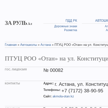
Skip to main content
ЗА РУЛЬ
ПДД РК
АВТОШ
.kz
Дорожные знаки
А
Разметка
А
Главная
»
Автошколы
»
Астана
» ПТУЦ РОО «Отан» на ул. Конститу
You are here
ПТУЦ РОО «Отан» на ул. Конституц
№ 00082
ГОС. ЛИЦЕНЗИЯ
Адрес:
г. Астана, ул. Конститу
КОНТАКТЫ
Телефоны:
+7 (7172) 38-90-95
Сайт:
akmola-otan.kz