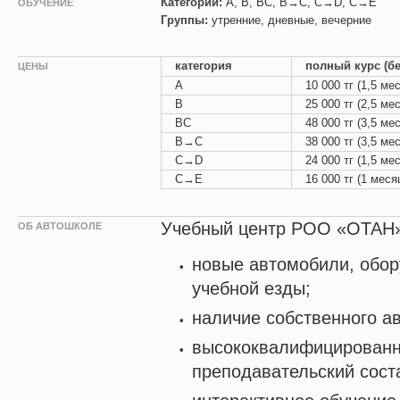
Категории:
A, B, BC, B→C, C→D, C→E
ОБУЧЕНИЕ
Группы:
утренние, дневные, вечерние
категория
полный курс (бе
ЦЕНЫ
A
10 000 тг (1,5 ме
B
25 000 тг (2,5 ме
BC
48 000 тг (3,5 ме
B→C
38 000 тг (3,5 ме
C→D
24 000 тг (1,5 ме
C→E
16 000 тг (1 меся
Учебный центр РОО «ОТАН»
ОБ АВТОШКОЛЕ
новые автомобили, обо
учебной езды;
наличие собственного а
высококвалифицирован
преподавательский сост