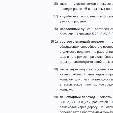
16)
газон
— участок земли с искусст
посадок растений и парковых соо
17)
клумба
— участок земли в форме 
узор или рисунок;
18)
населенный пункт
— застроенная
обозначены знаками
5.22
,
5.23
,
5.
18-1)
светоотражающий предмет
— пр
обладающих способностью возвра
видимость водителя на расстояни
фар и четырехсот при включённо
одежда, светоотражающий элемен
19)
пешеход
— лицо, находящееся вн
на ней работы. К пешеходам прир
колясках для лиц с инвалидность
электрическое транспортное средс
коляску;
20)
пешеходный переход
— участок 
5.16.2
,
5.16.3
и (или) разметкой
1.
пешеходов через дорогу. При отс
определяется расстоянием межд