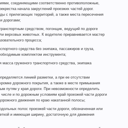
иями, соединяющими соответственно противоположные,
екрестка начала закруглений проезжих частей дорог.
ды с прилегающих территорий, а также места пересечения
и дорогами;
ранспортным средством, погонщик, ведущий по дороге
или верховых животных. К водителю приравнивается мастер
зовательного процесса;
портного средства без экипажа, пассажиров и груза,
необходимым комплектом инструмента;
 масса груженого транспортного средства, экипажа
ределяется линией разметки, а при ее отсутствии
кромке дорожного покрытия, а также в месте примыкания
ным путям у края дороги. При невозможности определить
м числе и по дорожным условиям край проезжей части дороги
орожного движения по краю накатанной полосы;
дольных полос проезжей части дороги, обозначенная или
меткой и имеющая ширину, достаточную для движения