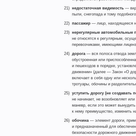
21)
недостаточная видимость
— вид
пыли, снегопада и тому подобного
22)
пассажир
— лицо, находящееся на
23)
нерегулярные автомобильные п
не относятся к регулярным, осущ
перевозчиками, имеющими лиценз
24)
дорога
— вся полоса отвода земл
обустроенная или приспособленна
и пешеходов в порядке, установл
движении» (далее — Закон «О до
включает в себя одну или несколь
тротуары, обочины и разделитель
25)
уступить дорогу (не создавать п
не начинает, не возобновляет ил
маневр, если это может вынудит
к нему преимущество, изменить н
26)
обочина
— элемент дороги, прим
и предназначенный для обеспечен
безопасности дорожного движения