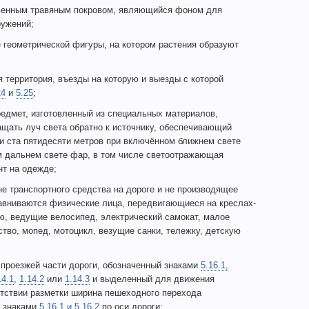
венным травяным покровом, являющийся фоном для
ружений;
геометрической фигуры, на котором растения образуют
 территория, въезды на которую и выезды с которой
24
и
5.25
;
едмет, изготовленный из специальных материалов,
щать луч света обратно к источнику, обеспечивающий
и ста пятидесяти метров при включённом ближнем свете
м дальнем свете фар, в том числе светоотражающая
т на одежде;
е транспортного средства на дороге и не производящее
авниваются физические лица, передвигающиеся на креслах-
ю, ведущие велосипед, электрический самокат, малое
тво, мопед, мотоцикл, везущие санки, тележку, детскую
проезжей части дороги, обозначенный знаками
5.16.1,
14.1
,
1.14.2
или
1.14.3
и выделенный для движения
утствии разметки ширина пешеходного перехода
у знаками
5.16.1 и 5.16.2
по оси дороги;