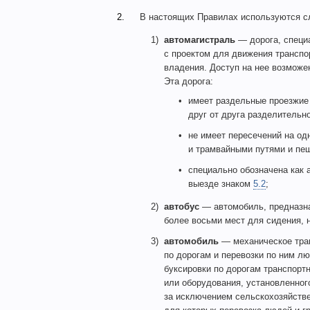
2.
В настоящих Правилах используются с
1)
автомагистраль
— дорога, специа
с проектом для движения транспо
владения. Доступ на нее возможен
Эта дорога:
имеет раздельные проезжие
друг от друга разделительн
не имеет пересечений на о
и трамвайными путями и пе
специально обозначена как 
выезде знаком
5.2
;
2)
автобус
— автомобиль, предназна
более восьми мест для сидения, 
3)
автомобиль
— механическое тран
по дорогам и перевозки по ним лю
буксировки по дорогам транспорт
или оборудования, установленног
за исключением сельскохозяйстве