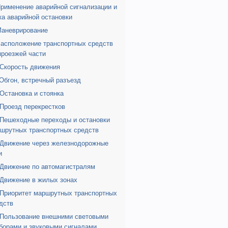
Применение аварийной сигнализации и
ка аварийной остановки
Маневрирование
Расположение транспортных средств
проезжей части
 Скорость движения
 Обгон, встречный разъезд
 Остановка и стоянка
 Проезд перекрестков
 Пешеходные переходы и остановки
шрутных транспортных средств
 Движение через железнодорожные
и
 Движение по автомагистралям
 Движение в жилых зонах
 Приоритет маршрутных транспортных
дств
 Пользование внешними световыми
борами и звуковыми сигналами