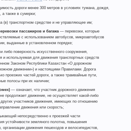
имость дороги менее 300 метров в условиях тумана, дождя,
, а также в сумерки;
 (в) транспортном средстве и не управляющее им;
еревозки пассажиров и багажа
— перевозки, которые
ествляемые с использованием автобусов, микроавтобусов
ии, выданные в установленном порядке;
и либо поверхность искусственного сооружения,
я и используемая для движения транспортных средств
енном Законом Республики Казахстан «О дорожном
рожном движении») и настоящими Правилами. Дорога
ко проезжих частей дороги, а также трамвайные пути,
ные полосы при их наличии;
омех)
— означает, что участник дорожного движения
и не продолжает движение, не осуществляет какой-либо
ь других участников движения, имеющих по отношению
аправление движения или скорость;
ыкающий непосредственно к проезжей части
ия устойчивости земляного полотна, повышения
, организации движения пешеходов и велосипедистов,