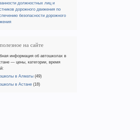
занности должностных лиц и
стников дорожного движения по
спечению безопасности дорожного
жения
полезное на сайте
бная информация об автошколах в
стане — цены, категории, время
й:
ошколы в Алматы
(49)
ошколы в Астане
(18)