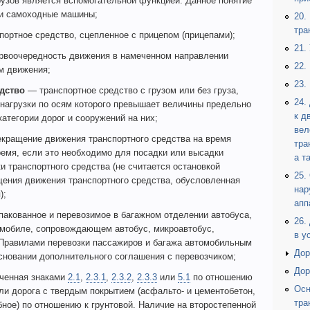
рузов является вспомогательной функцией. Данное понятие
 и самоходные машины;
20.
тра
ортное средство, сцепленное с прицепом (прицепами);
21.
воочередность движения в намеченном направлении
22.
м движения;
23.
дство
— транспортное средство с грузом или без груза,
24.
нагрузки по осям которого превышает величины предельно
к д
атегории дорог и сооружений на них;
вел
кращение движения транспортного средства на время
тра
ремя, если это необходимо для посадки или высадки
а т
ки транспортного средства (не считается остановкой
25.
щения движения транспортного средства, обусловленная
нар
);
апп
акованное и перевозимое в багажном отделении автобуса,
26.
омобиле, сопровождающем автобус, микроавтобус,
в у
 Правилами перевозки пассажиров и багажа автомобильным
Дор
основании дополнительного соглашения с перевозчиком;
Дор
ченная знаками
2.1
,
2.3.1
,
2.3.2
,
2.3.3
или
5.1
по отношению
Осн
ли дорога с твердым покрытием (асфальто- и цементобетон,
тра
ное) по отношению к грунтовой. Наличие на второстепенной