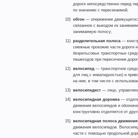
дороге непосредственно перед пе
по значению с пересекаемой;
10)
обгон
— опережение движущегося 
связанное с выездом из занимае
занимаемую полосу;
11)
разделительная полоса
— констр
смежные проезжие части дороги и
безрельсовых транспортных сред
пешеходов при пересечении дорог
12)
велосипед
— транспортное средс
для лиц с инвалидностью) и при
на нем, в том числе с использова
13)
велосипедист
— лицо, управляю
14)
велосипедная дорожка
— отдель
движения велосипедов и обознач
конструктивно отделяется от друг
15)
велосипедная полоса движения
движения велосипедов. Велосипе
части с помощью продольной доро