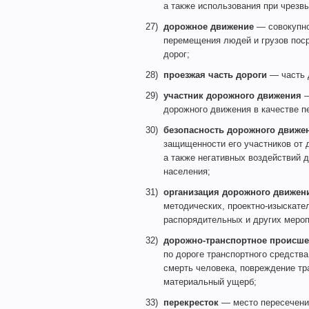
а также использования при чрезв
27)
дорожное движение
— совокупно
перемещения людей и грузов поср
дорог;
28)
проезжая часть дороги
— часть 
29)
участник дорожного движения
—
дорожного движения в качестве п
30)
безопасность дорожного движе
защищенности его участников от 
а также негативных воздействий 
населения;
31)
организация дорожного движен
методических, проектно-изыскател
распорядительных и других меро
32)
дорожно-транспортное происше
по дороге транспортного средства
смерть человека, повреждение тр
материальный ущерб;
33)
перекресток
— место пересечения