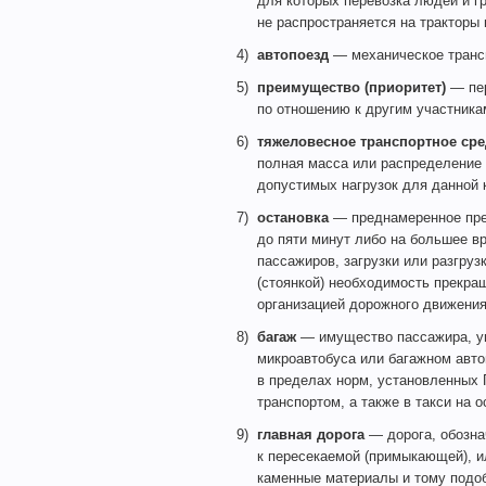
для которых перевозка людей и г
не распространяется на тракторы
4)
автопоезд
— механическое трансп
5)
преимущество (приоритет)
— пер
по отношению к другим участника
6)
тяжеловесное транспортное сре
полная масса или распределение 
допустимых нагрузок для данной к
7)
остановка
— преднамеренное пре
до пяти минут либо на большее в
пассажиров, загрузки или разгруз
(стоянкой) необходимость прекра
организацией дорожного движения
8)
багаж
— имущество пассажира, уп
микроавтобуса или багажном авт
в пределах норм, установленных
транспортом, а также в такси на 
9)
главная дорога
— дорога, обозна
к пересекаемой (примыкающей), и
каменные материалы и тому подоб