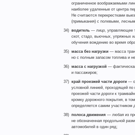
ограниченное воображаемыми лин
наиболее удаленные от центра пер
Не считаются перекрестками выез
(примыкания) с полевыми, лесным
34)
водитель
— лицо, управляющее т
скот, стадо, вьючных, упряжных 
обучения вождению во время обра
35)
масса без нагрузки
— масса транс
но с полным запасом топлива и 
36)
масса с нагрузкой
— фактическая
и пассажиров;
37)
край проезжей части дороги
— оп
условной линией, проходящей по 
проезжей части дороги к трамвай
кромку дорожного покрытия, в то
определяется самим участником д
38)
полоса движения
— любая из про
не обозначенная продольной раз
автомобилей в один ряд;