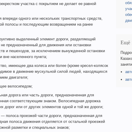
обя
рекрестком участка с покрытием не делает ее равной
уча
обе
впереди одного или нескольких транспортных средств,
дви
мой полосы и последующим возвращением на ранее
уктивно выделенный элемент дороги, разделяющий
Ещё 
 не предназначенный для движения или остановки
ств и пешеходов, за исключением вынужденной остановки
Подро
и вне населенного пункта;
Казах
заняти
тво, имеющее два колеса или более (кроме кресел-колясок
водимое в движение мускульной силой людей, находящихся
авт
нием двигателя;
авт
щее велосипедом;
ная дорога или часть дороги, предназначенная для
енная соответствующим знаком. Велосипедная дорожка
их дорог или от других элементов одной и той же дороги;
— полоса проезжей части дороги, предназначенная для
дная полоса движения отделяется от остальной проезжей
жной разметки и специальных знаков;