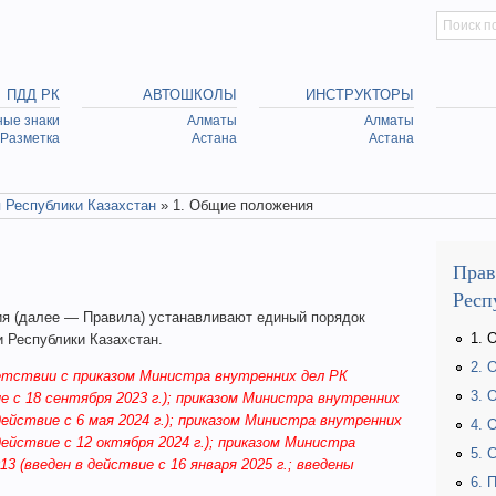
Искать
Searc
ПДД РК
АВТОШКОЛЫ
ИНСТРУКТОРЫ
ые знаки
Алматы
Алматы
Разметка
Астана
Астана
 Республики Казахстан
» 1. Общие положения
Прав
Респ
я (далее — Правила) устанавливают единый порядок
1. 
и Республики Казахстан.
2. 
етствии с приказом Министра внутренних дел РК
3. 
ие с 18 сентября 2023 г.); приказом Министра внутренних
 действие с 6 мая 2024 г.); приказом Министра внутренних
4. 
 действие с 12 октября 2024 г.); приказом Министра
5. 
13 (введен в действие с 16 января 2025 г.; введены
6. 