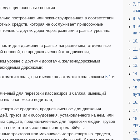
7. 
ледующие основные понятия:
зна
льно построенная или реконструированная в соответствии
8. 
ртных средств, которая не обслуживает придорожные
9. 
 только с других дорог через развязки в разных уровнях.
на 
10.
 части для движения в разных направлениях, отделенные
11.
ой полосой, не предназначенной для движения;
12.
дном уровне с другими дорогами, железнодорожными
13.
шеходными дорожками;
14.
автомагистраль, при въезде на автомагистраль знаком
5.1
и
мар
15.
ченный для перевозки пассажиров и багажа, имеющий
пут
не включая место водителя;
16.
спортное средство, предназначенное для движения
17.
дей, грузов или оборудования, установленного на нем, или
18.
ных средств, предназначенных для перевозки людей, грузов
сре
о на нем, в том числе включая троллейбусы,
19.
нных тракторов или механических транспортных средств,
при