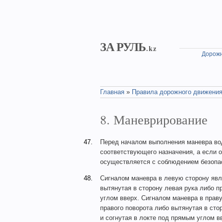
Skip to main content
ЗА РУЛЬ
.kz
Дорожн
Главная
»
Правила дорожного движения
You are here
8. Маневрирование
47.
Перед началом выполнения маневра во
соответствующего назначения, а если 
осуществляется с соблюдением безопас
48.
Сигналом маневра в левую сторону явл
вытянутая в сторону левая рука либо п
углом вверх. Сигналом маневра в прав
правого поворота либо вытянутая в сто
и согнутая в локте под прямым углом в