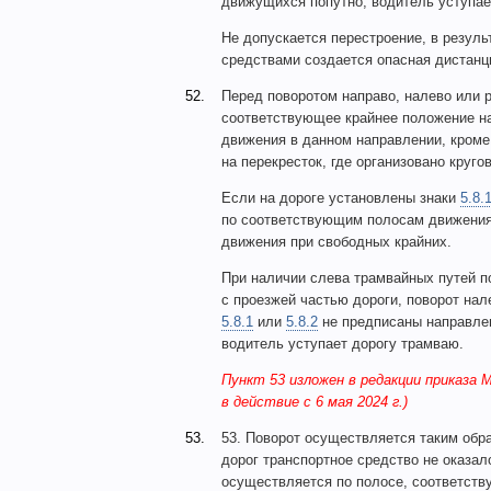
движущихся попутно, водитель уступае
Не допускается перестроение, в резул
средствами создается опасная дистанц
52.
Перед поворотом направо, налево или 
соответствующее крайнее положение на
движения в данном направлении, кроме
на перекресток, где организовано круго
Если на дороге установлены знаки
5.8.
по соответствующим полосам движения;
движения при свободных крайних.
При наличии слева трамвайных путей п
с проезжей частью дороги, поворот нал
5.8.1
или
5.8.2
не предписаны направлен
водитель уступает дорогу трамваю.
Пункт 53 изложен в редакции приказа 
в действие с 6 мая 2024 г.)
53.
53. Поворот осуществляется таким обра
дорог транспортное средство не оказал
осуществляется по полосе, соответст