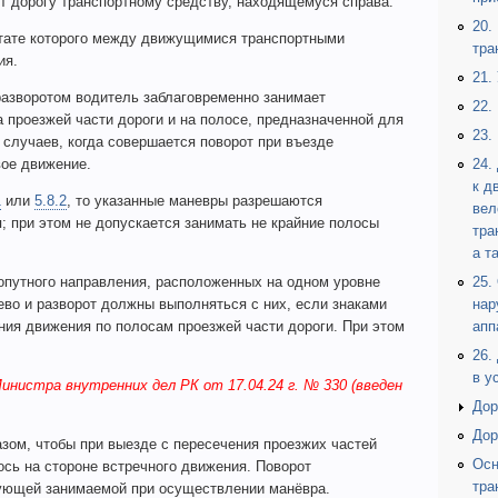
т дорогу транспортному средству, находящемуся справа.
20.
ьтате которого между движущимися транспортными
тра
ия.
21.
разворотом водитель заблаговременно занимает
22.
 проезжей части дороги и на полосе, предназначенной для
23.
 случаев, когда совершается поворот при въезде
вое движение.
24.
к д
1
или
5.8.2
, то указанные маневры разрешаются
вел
 при этом не допускается занимать не крайние полосы
тра
а т
опутного направления, расположенных на одном уровне
25.
ево и разворот должны выполняться с них, если знаками
нар
ия движения по полосам проезжей части дороги. При этом
апп
26.
в у
Министра внутренних дел РК от 17.04.24 г. № 330 (введен
Дор
Дор
зом, чтобы при выезде с пересечения проезжих частей
Осн
ось на стороне встречного движения. Поворот
тра
вующей занимаемой при осуществлении манёвра.