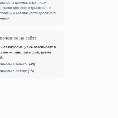
занности должностных лиц и
стников дорожного движения по
спечению безопасности дорожного
жения
полезное на сайте
бная информация об автошколах в
стане — цены, категории, время
й:
ошколы в Алматы
(49)
ошколы в Астане
(18)