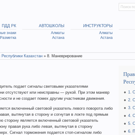
Искать
Searc
ПДД РК
АВТОШКОЛЫ
ИНСТРУКТОРЫ
ые знаки
Алматы
Алматы
Разметка
Астана
Астана
 Республики Казахстан
» 8. Маневрирование
Прав
Респ
дитель подает сигналы световыми указателями
1. 
они отсутствуют или неисправны — рукой. При этом маневр
ности и не создает помех другим участникам движения.
2. 
3. 
яется включенный световой указатель левого поворота либо
равая, вытянутая в сторону и согнутая в локте под прямым
4. 
ую сторону является включенный световой указатель
5. 
рону правая рука либо левая, вытянутая в сторону
6. 
верх. Сигнал торможения подается стоп-сигналом либо