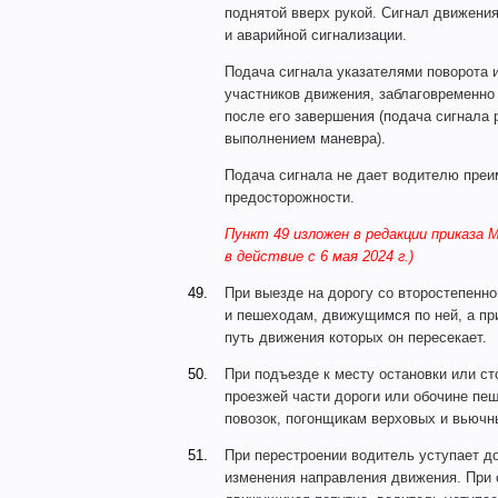
поднятой вверх рукой. Сигнал движени
и аварийной сигнализации.
Подача сигнала указателями поворота и
участников движения, заблаговременно
после его завершения (подача сигнала 
выполнением маневра).
Подача сигнала не дает водителю преи
предосторожности.
Пункт 49 изложен в редакции приказа 
в действие с 6 мая 2024 г.)
49.
При выезде на дорогу со второстепенн
и пешеходам, движущимся по ней, а пр
путь движения которых он пересекает.
50.
При подъезде к месту остановки или с
проезжей части дороги или обочине пе
повозок, погонщикам верховых и вьючн
51.
При перестроении водитель уступает д
изменения направления движения. При 