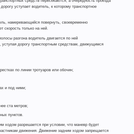
транспортных средств пересекаются, а очередность проезда
дорогу уступает водитель, к которому транспортное
ель, намеревающийся повернуть, своевременно
т скорость только на ней.
полосы разгона водитель двигается по ней
, уступая дорогу транспортным средствам, движущимся
рестках по линии тротуаров или обочин;
ах и под ними;
нее ста метров;
ных пунктов.
им ходом разрешается при условии, что маневр будет
участникам движения. Движение задним ходом запрещается