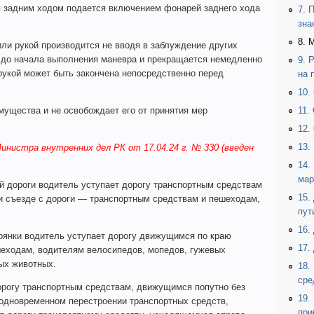
я задним ходом подается включением фонарей заднего хода
7. 
зна
8. 
ли рукой производится не вводя в заблуждение других
 до начала выполнения маневра и прекращается немедленно
9. 
рукой может быть закончена непосредственно перед
на 
10.
мущества и не освобождает его от принятия мер
11.
12.
13.
Министра внутренних дел РК от 17.04.24 г. № 330 (введен
14.
мар
ой дороги водитель уступает дорогу транспортным средствам
15.
и съезде с дороги — транспортным средствам и пешеходам,
пут
16.
тоянки водитель уступает дорогу движущимся по краю
17.
шеходам, водителям велосипедов, мопедов, гужевых
ых животных.
18.
сре
орогу транспортным средствам, движущимся попутно без
19.
одновременном перестроении транспортных средств,
при