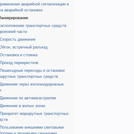
Применение аварийной сигнализации и
ка аварийной остановки
Маневрирование
Расположение транспортных средств
проезжей части
 Скорость движения
 Обгон, встречный разъезд
 Остановка и стоянка
 Проезд перекрестков
 Пешеходные переходы и остановки
шрутных транспортных средств
 Движение через железнодорожные
и
 Движение по автомагистралям
 Движение в жилых зонах
 Приоритет маршрутных транспортных
дств
 Пользование внешними световыми
борами и звуковыми сигналами