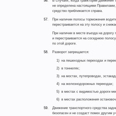
56.
В случаях, когда траектории движения 
не определена настоящими Правилами, 
средство приближается справа.
57.
При наличии полосы торможения водит
перестраивается на эту полосу и снижае
При наличии в месте въезда на дорогу 
и перестраивается на соседнюю полосу
по этой дороге.
58.
Разворот запрещается:
1)
на пешеходных переходах и перек
2)
в тоннелях;
3)
на мостах, путепроводах, эстакад
4)
на железнодорожных переездах;
5)
в местах с видимостью дороги ме
6)
в местах расположения остановоч
59.
Движение транспортного средства задн
безопасен и не создаст помех другим 