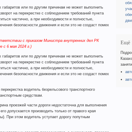
обя
х габаритов или по другим причинам не может выполнить
уча
разворот на перекрестке с соблюдением требований пункта
обе
иться частично, а при необходимости и полностью,
дви
ечения безопасности движения и если это не создаст помех
ответствии с приказом Министра внутренних дел РК
Ещё 
 с 6 мая 2024 г.)
Подро
х габаритов или по другим причинам не может выполнить
Казах
разворот на перекрестке с соблюдением требований пункта
заняти
иться частично, а при необходимости и полностью,
авт
ечения безопасности движения и если это не создаст помех
авт
 перекрестка водитель безрельсового транспортного
ранспортным средствам.
ирина проезжей части дороги недостаточна для выполнения
 его допускается производить только от правого края
ны). При этом водитель уступает дорогу попутным