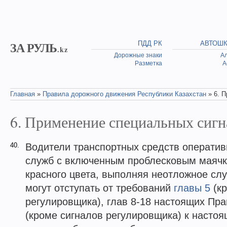
Skip to main content
ЗА РУЛЬ
ПДД РК
АВТОШ
.kz
Дорожные знаки
А
Разметка
А
Главная
»
Правила дорожного движения Республики Казахстан
» 6. 
You are here
6. Применение специальных сигн
40.
Водители транспортных средств оператив
служб с включенным проблесковым маячко
красного цвета, выполняя неотложное сл
могут отступать от требований
главы 5
(кр
регулировщика), глав 8-18 настоящих Пра
(кроме сигналов регулировщика) к насто