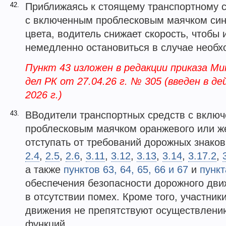
42.
Приближаясь к стоящему транспортному 
с включенным проблесковым маячком сине
цвета, водитель снижает скорость, чтобы
немедленно остановиться в случае необх
Пункт 43 изложен в редакции приказа М
дел РК от 27.04.26 г. № 305 (введен в де
2026 г.)
43.
ВВодители транспортных средств с вклю
проблесковым маячком оранжевого или же
отступать от требований дорожных знаков
2.4
,
2.5
,
2.6
,
3.11
,
3.12
,
3.13
,
3.14
,
3.17.2
,
а также
пунктов 63, 64, 65, 66 и 67
и
пункт
обеспечения безопасности дорожного дв
в отсутствии помех. Кроме того, участник
движения не препятствуют осуществлени
функций.