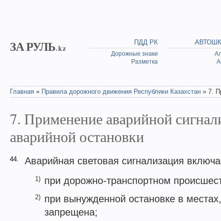
Skip to main content
ЗА РУЛЬ
ПДД РК
АВТОШ
.kz
Дорожные знаки
А
Разметка
А
Главная
»
Правила дорожного движения Республики Казахстан
» 7. П
You are here
7. Применение аварийной сигнал
аварийной остановки
44.
Аварийная световая сигнализация включа
1)
при дорожно-транспортном происшес
2)
при вынужденной остановке в местах,
запрещена;