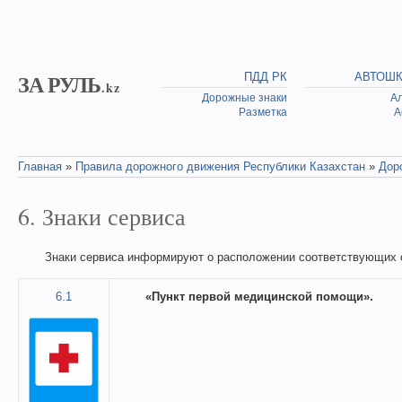
Skip to main content
ЗА РУЛЬ
ПДД РК
АВТОШ
.kz
Дорожные знаки
А
Разметка
А
Главная
»
Правила дорожного движения Республики Казахстан
»
Дор
You are here
6. Знаки сервиса
Знаки сервиса информируют о расположении соответствующих 
6.1
«Пункт первой медицинской помощи».