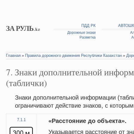
Skip to main content
ЗА РУЛЬ
ПДД РК
АВТОШ
.kz
Дорожные знаки
А
Разметка
А
Главная
»
Правила дорожного движения Республики Казахстан
»
Дор
You are here
7. Знаки дополнительной инфор
(таблички)
Знаки дополнительной информации (табли
ограничивают действие знаков, с которы
7.1.1
«Расстояние до объекта».
Указывается расстояние от зн